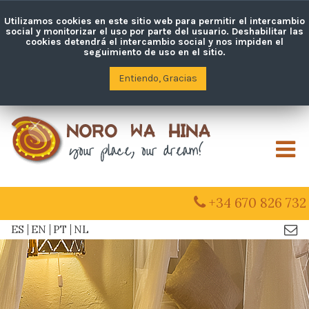
Utilizamos cookies en este sitio web para permitir el intercambio
social y monitorizar el uso por parte del usuario. Deshabilitar las
cookies detendrá el intercambio social y nos impiden el
seguimiento de uso en el sitio.
Entiendo, Gracias
M
+34 670 826 732
ES
EN
PT
NL
Con